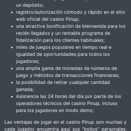
un depósito;
registro/autorización cómodo y rápido en el sitio
web oficial del casino Pinup;
una atractiva bonificación de bienvenida para los
recién llegados y un rentable programa de
fidelización para los clientes habituales;
miles de juegos populares en tiempo real e
igualdad de oportunidades para todos los
jugadores;
una amplia gama de monedas de números de
juego y métodos de transacciones financieras;
la posibilidad de retirar cualquier cantidad
ganada;
Asistencia las 24 horas del día por parte de los
operadores técnicos del casino Pinup, incluso
para los jugadores en modo demo;
Las ventajas de jugar en el casino Pinup son muchas y
cada jugador encuentra aquí sus "bollos" personales.