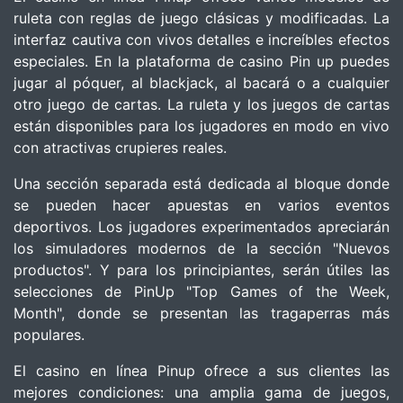
ruleta con reglas de juego clásicas y modificadas. La
interfaz cautiva con vivos detalles e increíbles efectos
especiales. En la plataforma de casino Pin up puedes
jugar al póquer, al blackjack, al bacará o a cualquier
otro juego de cartas. La ruleta y los juegos de cartas
están disponibles para los jugadores en modo en vivo
con atractivas crupieres reales.
Una sección separada está dedicada al bloque donde
se pueden hacer apuestas en varios eventos
deportivos. Los jugadores experimentados apreciarán
los simuladores modernos de la sección "Nuevos
productos". Y para los principiantes, serán útiles las
selecciones de PinUp "Top Games of the Week,
Month", donde se presentan las tragaperras más
populares.
El casino en línea Pinup ofrece a sus clientes las
mejores condiciones: una amplia gama de juegos,