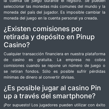
la cuenta de juego durante el registro. Se pueden
seleccionar las monedas más comunes del mundo y la
moneda del país del jugador. Es imposible cambiar la
moneda del juego en la cuenta personal ya creada.
¿Existen comisiones por
retirada y depósito en Pinup
Casino?
Cualquier transacción financiera en nuestra plataforma
de casino es gratuita. La empresa no cobra
comisiones cuando se repone un número de juego o
se retiran fondos. Sólo es posible sufrir pérdidas
mínimas de dinero al convertir divisas.
¿Es posible jugar al casino Pin
up a través del smartphone?
¡Por supuesto! Los jugadores pueden utilizar con éxito