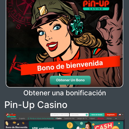
Obtener una bonificación
Pin-Up Casino