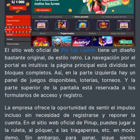
El sitio web oficial de
Pin Up casino
tiene un diseño
bastante original, de estilo retro. La navegación por el
portal es intuitiva: la página principal está dividida en
bloques completos. Así, en la parte izquierda hay un
panel de juegos disponibles, loterías, torneos. Y la
parte superior de la pantalla está reservada a los
formularios de acceso y registro.
La empresa ofrece la oportunidad de sentir el impulso
incluso sin necesidad de registrarse y reponer la
cuenta. En el sitio web oficial de Pinup, puedes jugar a
la ruleta, al póquer, a las tragaperras, etc. en modo
demo. Sin embargo, para ganar, sigue siendo