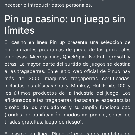
necesario introducir datos personales.
Pin up casino: un juego sin
límites
El casino en línea Pin up presenta una selección de
emocionantes programas de juego de las principales
empresas: Microgaming, QuickSpin, NetEnt, Igrosoft y
otras. La mayor parte del surtido de juegos se destina
a las tragaperras. En el sitio web oficial de Pinup hay
más de 3000 máquinas tragaperras certificadas,
incluidas las clásicas Crazy Monkey, Hot Fruits 100 y
los últimos productos de la industria del juego. Los
aficionados a las tragaperras destacan el espectacular
diseño de los emuladores y su amplia funcionalidad
(rondas de bonificación, modos de premio, series de
tiradas gratuitas, juego de riesgo).
El casino en línea Pinup ofrece varios modelos de