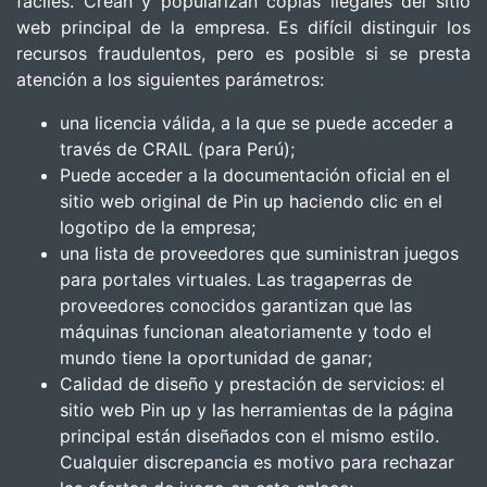
fáciles. Crean y popularizan copias ilegales del sitio
web principal de la empresa. Es difícil distinguir los
recursos fraudulentos, pero es posible si se presta
atención a los siguientes parámetros:
una licencia válida, a la que se puede acceder a
través de CRAIL (para Perú);
Puede acceder a la documentación oficial en el
sitio web original de Pin up haciendo clic en el
logotipo de la empresa;
una lista de proveedores que suministran juegos
para portales virtuales. Las tragaperras de
proveedores conocidos garantizan que las
máquinas funcionan aleatoriamente y todo el
mundo tiene la oportunidad de ganar;
Calidad de diseño y prestación de servicios: el
sitio web Pin up y las herramientas de la página
principal están diseñados con el mismo estilo.
Cualquier discrepancia es motivo para rechazar